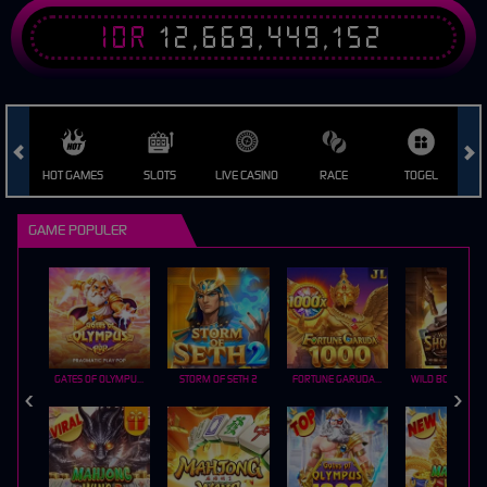
IDR
12,669,449,152
HOT GAMES
SLOTS
LIVE CASINO
RACE
TOGEL
O
GAME POPULER
GATES OF OLYMPUS POP
STORM OF SETH 2
FORTUNE GARUDA 1000