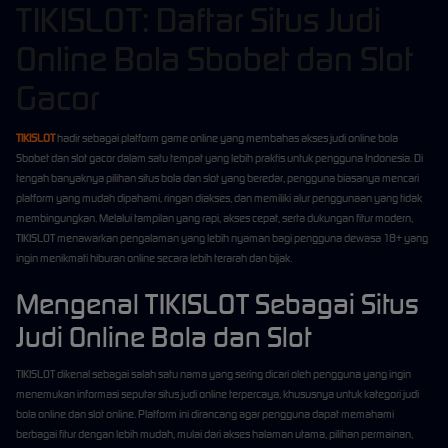
TIKISLOT: Daftar Situs Judi
Online Bola Sbobet dan Slot
Gacor
TIKISLOT
hadir sebagai platform game online yang membahas akses judi online bola
Sbobet dan slot gacor dalam satu tempat yang lebih praktis untuk pengguna Indonesia. Di
tengah banyaknya pilihan situs bola dan slot yang beredar, pengguna biasanya mencari
platform yang mudah dipahami, ringan diakses, dan memiliki alur penggunaan yang tidak
membingungkan. Melalui tampilan yang rapi, akses cepat, serta dukungan fitur modern,
TIKISLOT menawarkan pengalaman yang lebih nyaman bagi pengguna dewasa 18+ yang
ingin menikmati hiburan online secara lebih terarah dan bijak.
Mengenal TIKISLOT Sebagai Situs
Judi Online Bola dan Slot
TIKISLOT dikenal sebagai salah satu nama yang sering dicari oleh pengguna yang ingin
menemukan informasi seputar situs judi online terpercaya, khususnya untuk kategori judi
bola online dan slot online. Platform ini dirancang agar pengguna dapat memahami
berbagai fitur dengan lebih mudah, mulai dari akses halaman utama, pilihan permainan,