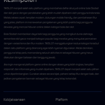
TIKISLOT menjadi salah satu platform yang membahas daftar situs judi online bola Sbobet
dan slot gacor dengan pendekatan yang lebih mudah dipahami oleh pengguna Indonesia.
Melalui akses cepat, tampilan modern, dukungan mobile friendly, dan pembahasan fitur
yang jelas, platform ini menawarkan pengalaman yang lebih praktis bagi pengguna
dewasa yang mencari hiburan online dalam kategori bola dan slot.
Bola Sbobet memberikan daya tarik bagi pengguna yang mengikuti dunia olahraga,
sementara slot gacor menjadi kategori populer bagi mereka yang menyukai permainan
dengan variasi tema dan fitur modern. TIKISLOT menggabungkan kedua kategori tersebut
dalam satu platform yang dirancang agar lebih nyaman digunakan. Meski demikian,
pengguna tetap perlu memandang seluruh aktivitas ini sebagai hiburan yang harus
dilakukan dengan batasan dan tanggung jawab.
Jika ingin mengenal platform game online dengan akses yang lebih ringkas, tampilan
responsif, dan informasi yang mudah dipahami, TIKISLOT dapat menjadi salah satu pilihan
untuk dipertimbangkan. Gunakan akses secara bijak, pahami setiap fitur dengan baik, dan
jadikan pengalaman bermain sebagai hiburan yang tetap terkendali.
Kebijaksanaan
Platform