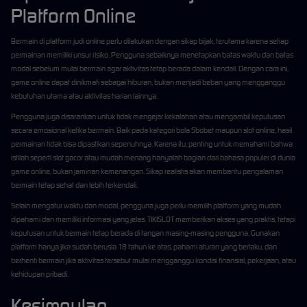
Platform Online
Bermain di platform judi online perlu dilakukan dengan sikap bijak, terutama karena setiap
permainan memiliki unsur risiko. Pengguna sebaiknya menetapkan batas waktu dan batas
modal sebelum mulai bermain agar aktivitas tetap berada dalam kendali. Dengan cara ini,
game online dapat dinikmati sebagai hiburan, bukan menjadi beban yang mengganggu
kebutuhan utama atau aktivitas harian lainnya.
Pengguna juga disarankan untuk tidak mengejar kekalahan atau mengambil keputusan
secara emosional ketika bermain. Baik pada kategori bola Sbobet maupun slot online, hasil
permainan tidak bisa dipastikan sepenuhnya. Karena itu, penting untuk memahami bahwa
istilah seperti slot gacor atau mudah menang hanyalah bagian dari bahasa populer di dunia
game online, bukan jaminan kemenangan. Sikap realistis akan membantu pengalaman
bermain tetap sehat dan lebih terkendali.
Selain mengatur waktu dan modal, pengguna juga perlu memilih platform yang mudah
dipahami dan memiliki informasi yang jelas. TIKISLOT memberikan akses yang praktis, tetapi
keputusan untuk bermain tetap berada di tangan masing-masing pengguna. Gunakan
platform hanya jika sudah berusia 18 tahun ke atas, pahami aturan yang berlaku, dan
berhenti bermain jika aktivitas tersebut mulai mengganggu kondisi finansial, pekerjaan, atau
kehidupan pribadi.
Kesimpulan